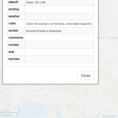
takeoff
Oeste, SO y NO
landing
weather
rules
Cánon de acceso a la montaña, comunidad mapuche.
access
Automóvil hasta el despegue
comments
contact
web
tourism
Close
1 km
3000 ft
Attributions