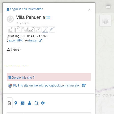
Paragliding.Earth
×
Login to edit information
Villa Pehuenia
+
−
lat, lng : -38.8141, -71.1979
export GPX
-
direction
NaN m
Delete this site ?
Fly this site online with pglogbook.com simulator !
Villa Pehuenia